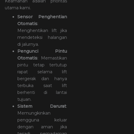
Keamanan adalah prioritas
utama kami.
Sensor Penghentian
Otomatis
:
Menghentikan lift jika
mendeteksi halangan
di jalurnya.
Pengunci Pintu
Otomatis
: Memastikan
pintu tetap tertutup
rapat selama lift
bergerak dan hanya
terbuka saat lift
berhenti di lantai
tujuan.
Sistem Darurat
:
Memungkinkan
pengguna keluar
dengan aman jika
terjadi pemadaman