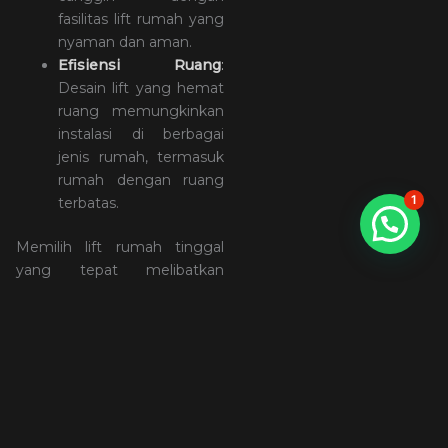
fasilitas lift rumah yang
nyaman dan aman.
Efisiensi Ruang
:
Desain lift yang hemat
ruang memungkinkan
instalasi di berbagai
jenis rumah, termasuk
rumah dengan ruang
1
terbatas.
Memilih lift rumah tinggal
yang tepat melibatkan
pertimbangan berbagai
faktor, termasuk jenis lift,
kapasitas, desain, fitur
keamanan, dan biaya.
Hubungi
PT Motif Teknologi
Nusantara
hari ini untuk
konsultasi lebih lanjut dan