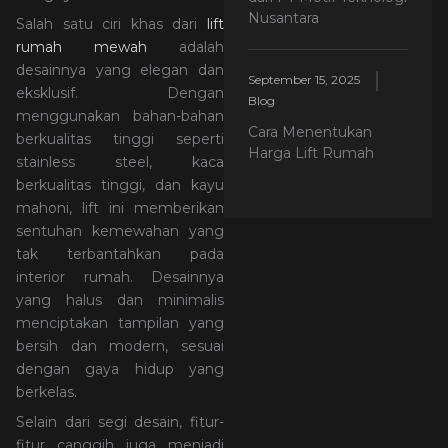
Nusantara
Salah satu ciri khas dari
lift
rumah mewah
adalah
desainnya yang elegan dan
September 15, 2025
eksklusif. Dengan
Blog
menggunakan bahan-bahan
Cara Menentukan
berkualitas tinggi seperti
Harga Lift Rumah
stainless steel, kaca
berkualitas tinggi, dan kayu
mahoni, lift ini memberikan
sentuhan kemewahan yang
tak terbantahkan pada
interior rumah. Desainnya
yang halus dan minimalis
menciptakan tampilan yang
bersih dan modern, sesuai
dengan gaya hidup yang
berkelas.
Selain dari segi desain, fitur-
fitur canggih juga menjadi