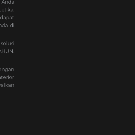
; Anda
etika.
 dapat
nda di
solusi
TAHUN.
dengan
terior
alkan