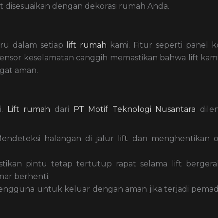
pat disesuaikan dengan dekorasi rumah Anda.
aru dalam setiap
lift rumah
kami. Fitur seperti panel k
n sensor keselamatan canggih memastikan bahwa lift kami
gat aman.
i.
Lift rumah
dari
PT Motif Teknologi Nusantara
dile
Mendeteksi halangan di jalur
lift
dan menghentikan op
tikan pintu tetap tertutup rapat selama lift berger
nar berhenti.
engguna untuk keluar dengan aman jika terjadi pem