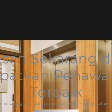
san Sekarang 
patkan Penawa
Terbaik
 sekarang dan klaim penawaran terbaik untuk solusi h