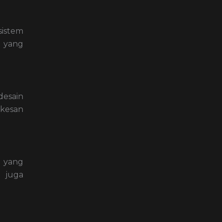
istem
a yang
desain
 kesan
n yang
 juga