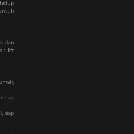
 hidup
sentuh
si dan
n lift
rumah,
 untuk
, siap