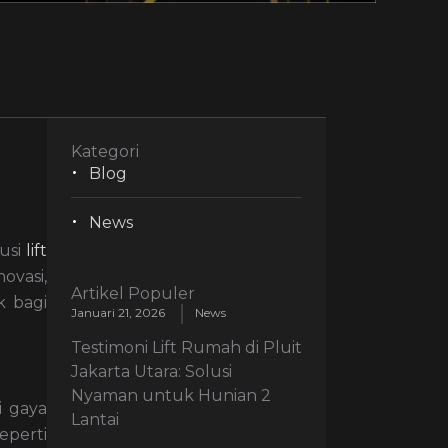
Kategori
Blog
News
usi
lift
vasi,
Artikel Populer
k bagi
Januari 21, 2026
News
Testimoni Lift Rumah di Pluit
Jakarta Utara: Solusi
Nyaman untuk Hunian 2
i gaya
Lantai
eperti