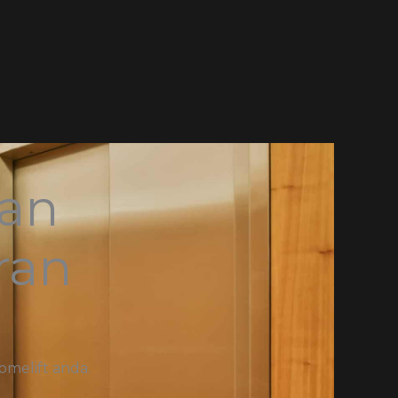
dan
ran
omelift anda.