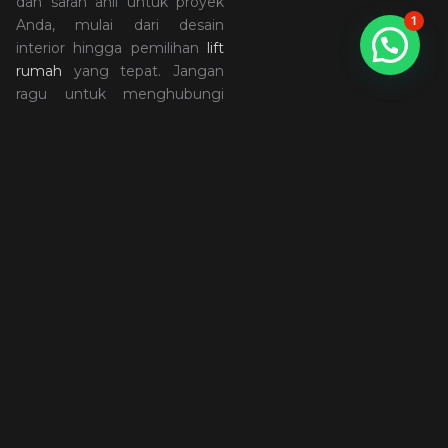
dan saran ahli untuk proyek
1
Anda, mulai dari desain
interior hingga pemilihan
lift
rumah
yang tepat. Jangan
ragu untuk menghubungi
kami dan jadwalkan
konsultasi gratis sekarang!
Office Address : The
Prominence Tower Alam
Sutera, lt. 28 unit c
Email : sales@motive.co.id
Hotline : +62 822-2000-6059
Share:
ARTIKEL LAINNYA