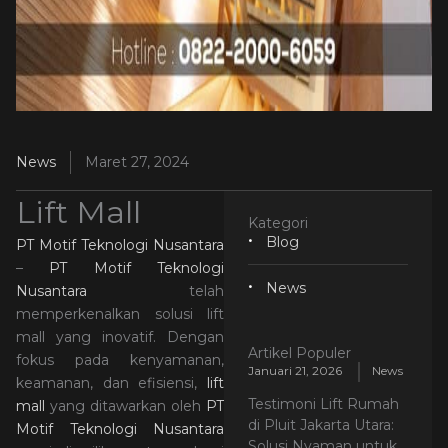
News
Maret 27, 2024
Lift Mall
Kategori
Blog
PT Motif Teknologi Nusantara
–
PT Motif Teknologi
News
Nusantara
telah
memperkenalkan solusi lift
mall yang inovatif. Dengan
Artikel Populer
fokus pada kenyamanan,
Januari 21, 2026
News
keamanan, dan efisiensi,
lift
Testimoni Lift Rumah
mall
yang ditawarkan oleh
PT
di Pluit Jakarta Utara:
Motif Teknologi Nusantara
Solusi Nyaman untuk