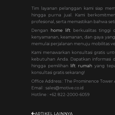
Tim layanan pelanggan kami siap memb
hingga purna jual. Kami berkomitme
profesional, serta memastikan bahwa se
Dengan
home lift
berkualitas tinggi d
kenyamanan, keamanan, dan gaya yang t
memulai perjalanan menuju mobilitas ver
Kami menawarkan konsultasi gratis u
kebutuhan Anda. Dapatkan informasi da
hingga pemilihan
lift rumah
yang tepa
konsultasi gratis sekarang!
Office Address : The Prominence Tower Al
Email : sales@motive.co.id
Hotline : +62 822-2000-6059
ARTIKEL LAINNYA