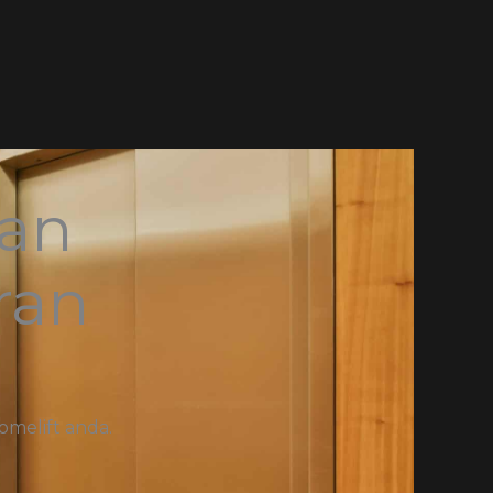
dan
ran
omelift anda.