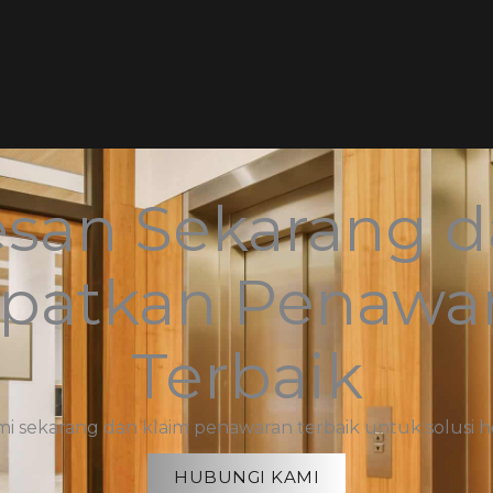
san Sekarang 
patkan Penawa
Terbaik
 sekarang dan klaim penawaran terbaik untuk solusi h
HUBUNGI KAMI