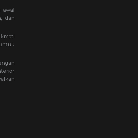
i awal
, dan
kmati
 untuk
dengan
terior
alkan