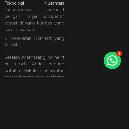
Teknologi Nusantara
menawarkan homelift
dengan harga kompetitif,
sesuai dengan kualitas yang
kami tawarkan.
5. Perawatan Homelift yang
Mudah
1
Setelah memasang homelift
di rumah Anda, penting
untuk melakukan perawatan
secara berkala agar performa
tetap optimal.
PT Motif
Teknologi Nusantara
menyediakan layanan
perawatan dan dukungan
teknis untuk memastikan
homelift selalu dalam kondisi
prima.