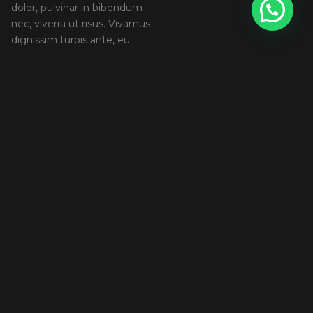
dolor, pulvinar in bibendum
nec, viverra ut risus. Vivamus
dignissim turpis ante, eu
rutrum nisi pretium ut. Etiam
dignissim, nisl mollis ornare
suscipit, risus ipsum
pellentesque urna, a lobortis
sapien magna ornare libero.
Suspendisse pharetra sit
amet elit ac dapibus. Duis
interdum ante arcu, ac
tempus libero facilisis et.
Vivamus congue ullamcorper
neque et sagittis. Aenean
egestas massa a sodales
efficitur.
Share:
ARTIKEL LAINNYA