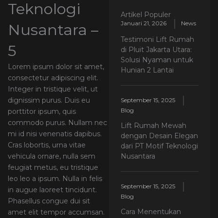
Teknologi
Artikel Populer
Januari 21, 2026
News
Nusantara –
Testimoni Lift Rumah
5
di Pluit Jakarta Utara:
Solusi Nyaman untuk
Lorem ipsum dolor sit amet,
Hunian 2 Lantai
consectetur adipiscing elit.
Integer in tristique velit, ut
dignissim purus. Duis eu
September 15, 2025
Blog
porttitor ipsum, quis
commodo purus. Nullam nec
Lift Rumah Mewah
mi id nisi venenatis dapibus.
dengan Desain Elegan
Cras lobortis, urna vitae
dari PT Motif Teknologi
Nusantara
vehicula ornare, nulla sem
feugiat metus, eu tristique
leo leo a ipsum. Nulla in felis
September 15, 2025
in augue laoreet tincidunt.
Blog
Phasellus congue dui sit
Cara Menentukan
amet elit tempor accumsan.