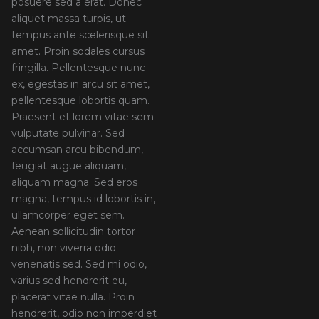
posuere sed a erat. Donec
aliquet massa turpis, ut
tempus ante scelerisque sit
amet. Proin sodales cursus
fringilla. Pellentesque nunc
ex, egestas in arcu sit amet,
pellentesque lobortis quam.
Praesent et lorem vitae sem
vulputate pulvinar. Sed
accumsan arcu bibendum,
feugiat augue aliquam,
aliquam magna. Sed eros
magna, tempus id lobortis in,
ullamcorper eget sem.
Aenean sollicitudin tortor
nibh, non viverra odio
venenatis sed. Sed mi odio,
varius sed hendrerit eu,
placerat vitae nulla. Proin
hendrerit, odio non imperdiet