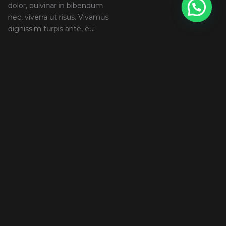
dolor, pulvinar in bibendum
nec, viverra ut risus. Vivamus
dignissim turpis ante, eu
rutrum nisi pretium ut. Etiam
dignissim, nisl mollis ornare
suscipit, risus ipsum
pellentesque urna, a lobortis
sapien magna ornare libero.
Suspendisse pharetra sit
amet elit ac dapibus. Duis
interdum ante arcu, ac
tempus libero facilisis et.
Vivamus congue ullamcorper
neque et sagittis. Aenean
egestas massa a sodales
efficitur.
Share:
ARTIKEL LAINNYA