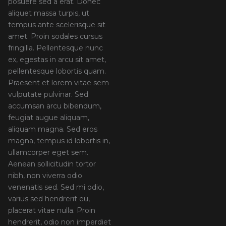
posuere sed a erat. Donec
aliquet massa turpis, ut
tempus ante scelerisque sit
amet. Proin sodales cursus
fringilla. Pellentesque nunc
ex, egestas in arcu sit amet,
pellentesque lobortis quam.
Praesent et lorem vitae sem
vulputate pulvinar. Sed
accumsan arcu bibendum,
feugiat augue aliquam,
aliquam magna. Sed eros
magna, tempus id lobortis in,
ullamcorper eget sem.
Aenean sollicitudin tortor
nibh, non viverra odio
venenatis sed. Sed mi odio,
varius sed hendrerit eu,
placerat vitae nulla. Proin
hendrerit, odio non imperdiet