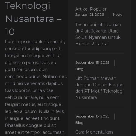
Teknologi
Artikel Populer
Januari 21, 2026
News
Nusantara –
Testimoni Lift Rumah
10
di Pluit Jakarta Utara:
Solusi Nyaman untuk
Lorem ipsum dolor sit amet,
Hunian 2 Lantai
consectetur adipiscing elit.
Integer in tristique velit, ut
dignissim purus. Duis eu
September 15, 2025
Blog
porttitor ipsum, quis
commodo purus. Nullam nec
Lift Rumah Mewah
mi id nisi venenatis dapibus.
dengan Desain Elegan
Cras lobortis, urna vitae
dari PT Motif Teknologi
Nusantara
vehicula ornare, nulla sem
feugiat metus, eu tristique
leo leo a ipsum. Nulla in felis
September 15, 2025
in augue laoreet tincidunt.
Blog
Phasellus congue dui sit
Cara Menentukan
amet elit tempor accumsan.