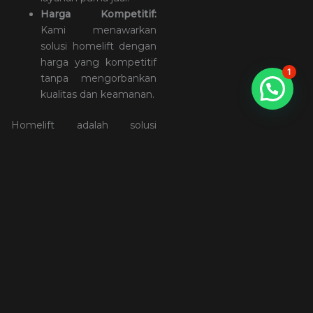
Harga Kompetitif:
Kami menawarkan
solusi homelift dengan
harga yang kompetitif
1
tanpa mengorbankan
kualitas dan keamanan.
Homelift adalah solusi
aksesibilitas modern dan
elegan untuk meningkatkan
kenyamanan dan mobilitas di
hunian Anda, terutama di
kota besar seperti Jakarta.
PT
Motif Teknologi Nusantara
siap membantu Anda
menemukan homelift Jakarta
yang sesuai dengan
kebutuhan dan anggaran
Anda. Dengan berbagai